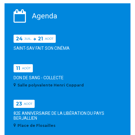
Agenda
24
21
JUIL.
AOÛT
SAINT-SAV FAIT SON CINÉMA
11
AOÛT
DON DE SANG - COLLECTE
Salle polyvalente Henri Coppard
23
AOÛT
82E ANNIVERSAIRE DE LA LIBÉRATION DU PAYS
BERJALLIEN
Place de Flosailles