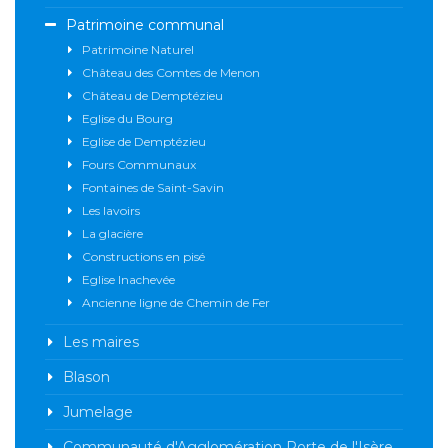
Patrimoine communal
Patrimoine Naturel
Château des Comtes de Menon
Château de Demptézieu
Eglise du Bourg
Eglise de Demptézieu
Fours Communaux
Fontaines de Saint-Savin
Les lavoirs
La glacière
Constructions en pisé
Eglise Inachevée
Ancienne ligne de Chemin de Fer
Les maires
Blason
Jumelage
Communauté d'Agglomération Porte de l'Isère