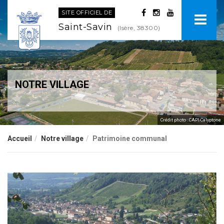
SITE OFFICIEL DE
Saint-Savin
(Isère, 38300)
NOTRE VILLAGE
.
Crédit photo : CAPI-Calyptone
Accueil
Notre village
Patrimoine communal