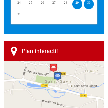
24
25
26
27
28
29
30
31
Plan intéractif