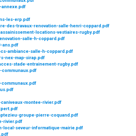
-communaux.pdf
e-annexe.pdf
s-les-erp.pdf
e-des-travaux-renovation-salle-henri-coppard.pdf
ssainissement-locations-vestiaires-rugby.pdf
enovation-salle-h-coppard.pdf
0-ans.pdf
locs-ambiance-salle-h-coppard.pdf
rs-nex-map-sirap.pdf
-acces-stade-entrainement-rugby.pdf
s-communaux.pdf
ts-communaux.pdf
us.pdf
caniveaux-montee-rivier.pdf
pert.pdf
mptezieu-groupe-pierre-coquand.pdf
rivier.pdf
-local-seveur-informatique-mairie.pdf
.pdf