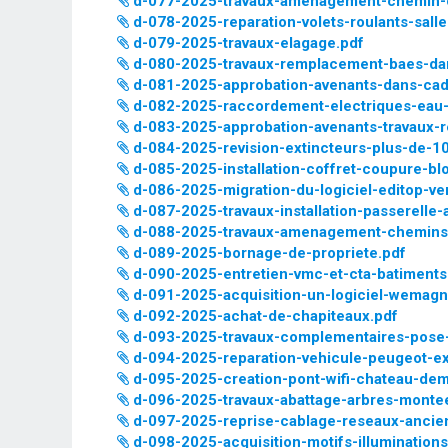
d-077-2025-travaux-amenagement-chemin
d-078-2025-reparation-volets-roulants-sall
d-079-2025-travaux-elagage.pdf
d-080-2025-travaux-remplacement-baes-dan
d-081-2025-approbation-avenants-dans-cadr
d-082-2025-raccordement-electriques-eau-a
d-083-2025-approbation-avenants-travaux-r
d-084-2025-revision-extincteurs-plus-de-1
d-085-2025-installation-coffret-coupure-b
d-086-2025-migration-du-logiciel-editop-ve
d-087-2025-travaux-installation-passerelle
d-088-2025-travaux-amenagement-chemin
d-089-2025-bornage-de-propriete.pdf
d-090-2025-entretien-vmc-et-cta-batimen
d-091-2025-acquisition-un-logiciel-wemagn
d-092-2025-achat-de-chapiteaux.pdf
d-093-2025-travaux-complementaires-pose-
d-094-2025-reparation-vehicule-peugeot-ex
d-095-2025-creation-pont-wifi-chateau-de
d-096-2025-travaux-abattage-arbres-montee-
d-097-2025-reprise-cablage-reseaux-ancien
d-098-2025-acquisition-motifs-illuminations