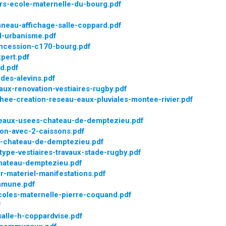
rs-ecole-maternelle-du-bourg.pdf
nneau-affichage-salle-coppard.pdf
l-urbanisme.pdf
ncession-c170-bourg.pdf
pert.pdf
d.pdf
des-alevins.pdf
aux-renovation-vestiaires-rugby.pdf
ee-creation-reseau-eaux-pluviales-montee-rivier.pdf
eaux-usees-chateau-de-demptezieu.pdf
on-avec-2-caissons.pdf
-chateau-de-demptezieu.pdf
ype-vestiaires-travaux-stade-rugby.pdf
chateau-demptezieu.pdf
-materiel-manifestations.pdf
mmune.pdf
oles-maternelle-pierre-coquand.pdf
f
alle-h-coppardvise.pdf