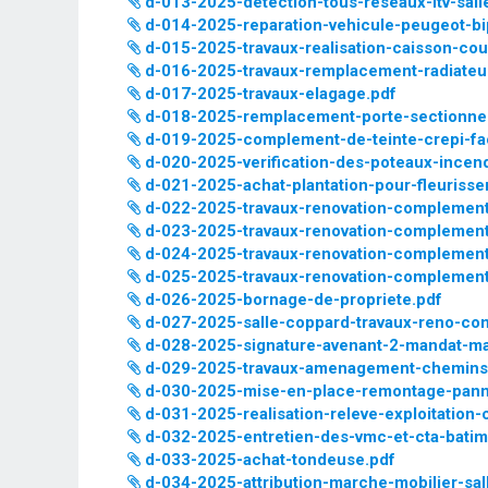
d-013-2025-detection-tous-reseaux-itv-sall
d-014-2025-reparation-vehicule-peugeot-bi
d-015-2025-travaux-realisation-caisson-cou
d-016-2025-travaux-remplacement-radiateu
d-017-2025-travaux-elagage.pdf
d-018-2025-remplacement-porte-sectionnel
d-019-2025-complement-de-teinte-crepi-fa
d-020-2025-verification-des-poteaux-incen
d-021-2025-achat-plantation-pour-fleuriss
d-022-2025-travaux-renovation-complementa
d-023-2025-travaux-renovation-complementa
d-024-2025-travaux-renovation-complementa
d-025-2025-travaux-renovation-complementa
d-026-2025-bornage-de-propriete.pdf
d-027-2025-salle-coppard-travaux-reno-com
d-028-2025-signature-avenant-2-mandat-mai
d-029-2025-travaux-amenagement-chemin
d-030-2025-mise-en-place-remontage-panne
d-031-2025-realisation-releve-exploitation-
d-032-2025-entretien-des-vmc-et-cta-bat
d-033-2025-achat-tondeuse.pdf
d-034-2025-attribution-marche-mobilier-sal