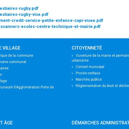
stiaires-rugby.pdf
stiaires-rugby-vise.pdf
ent-credit-service-petite-enfance-capi-visee.pdf
scanners-ecoles-centre-technique-et-mairie.pdf
 VILLAGE
CITOYENNETÉ
rique de la commune
Ouverture de la mairie et perma
urbanisme
imoine communal
Conseil municipal
aires
Procès-verbaux
on
Marchés publics
lage
Réglementation du bruit et déche
nauté d'Agglomération Porte de
T ÂGE
DÉMARCHES ADMINISTRAT