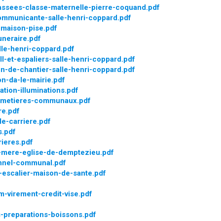
assees-classe-maternelle-pierre-coquand.pdf
mmunicante-salle-henri-coppard.pdf
maison-pise.pdf
neraire.pdf
le-henri-coppard.pdf
-et-espaliers-salle-henri-coppard.pdf
in-de-chantier-salle-henri-coppard.pdf
n-da-le-mairie.pdf
tion-illuminations.pdf
imetieres-communaux.pdf
re.pdf
de-carriere.pdf
s.pdf
ieres.pdf
-mere-eglise-de-demptezieu.pdf
onnel-communal.pdf
escalier-maison-de-sante.pdf
-virement-credit-vise.pdf
-preparations-boissons.pdf