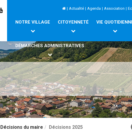
|
Actualité
|
Agenda
|
Association
|
E
NOTRE VILLAGE
CITOYENNETÉ
VIE QUOTIDIENN
DÉMARCHES ADMINISTRATIVES
Décisions du maire
Décisions 2025