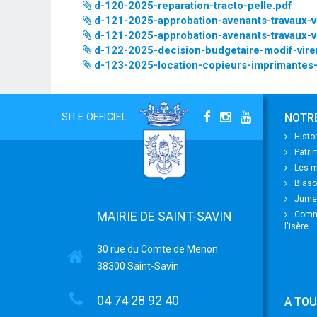
d-120-2025-reparation-tracto-pelle.pdf
d-121-2025-approbation-avenants-travaux-ve
d-121-2025-approbation-avenants-travaux-ve
d-122-2025-decision-budgetaire-modif-virem
d-123-2025-location-copieurs-imprimantes-
SITE OFFICIEL
NOTRE
Histo
Patr
Les m
Blas
Jume
MAIRIE DE SAINT-SAVIN
Commu
l'Isère
30 rue du Comte de Menon
38300 Saint-Savin
04 74 28 92 40
A TOU