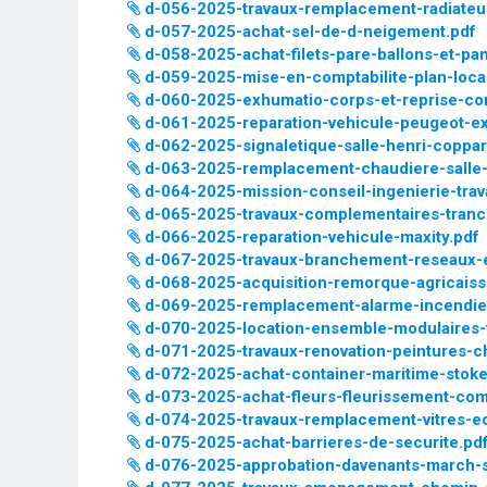
d-056-2025-travaux-remplacement-radiateu
d-057-2025-achat-sel-de-d-neigement.pdf
d-058-2025-achat-filets-pare-ballons-et-pa
d-059-2025-mise-en-comptabilite-plan-loca
d-060-2025-exhumatio-corps-et-reprise-co
d-061-2025-reparation-vehicule-peugeot-ex
d-062-2025-signaletique-salle-henri-coppar
d-063-2025-remplacement-chaudiere-salle-
d-064-2025-mission-conseil-ingenierie-trav
d-065-2025-travaux-complementaires-tranch
d-066-2025-reparation-vehicule-maxity.pdf
d-067-2025-travaux-branchement-reseaux-
d-068-2025-acquisition-remorque-agricaiss
d-069-2025-remplacement-alarme-incendie
d-070-2025-location-ensemble-modulaires-t
d-071-2025-travaux-renovation-peintures-
d-072-2025-achat-container-maritime-stoker
d-073-2025-achat-fleurs-fleurissement-co
d-074-2025-travaux-remplacement-vitres-ec
d-075-2025-achat-barrieres-de-securite.pd
d-076-2025-approbation-davenants-march-s