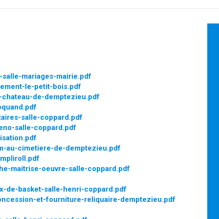
salle-mariages-mairie.pdf
ement-le-petit-bois.pdf
r-chateau-de-demptezieu.pdf
oquand.pdf
ires-salle-coppard.pdf
eno-salle-coppard.pdf
sation.pdf
m-au-cimetiere-de-demptezieu.pdf
pliroll.pdf
he-maitrise-oeuvre-salle-coppard.pdf
x-de-basket-salle-henri-coppard.pdf
cession-et-fourniture-reliquaire-demptezieu.pdf