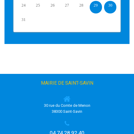
24
25
26
27
28
29
30
31
MAIRIE DE SAINT-SAVIN
30 rue du Comte de Menon
38300 Saint-Savin
04 74 28 92 40