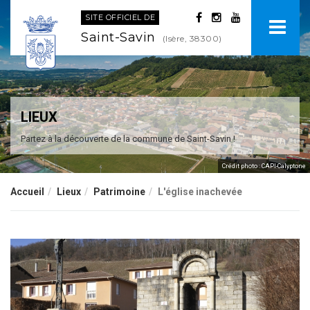
SITE OFFICIEL DE
Saint-Savin
(Isère, 38300)
LIEUX
Partez à la découverte de la commune de Saint-Savin !
Crédit photo : CAPI-Calyptone
Accueil
Lieux
Patrimoine
L'église inachevée