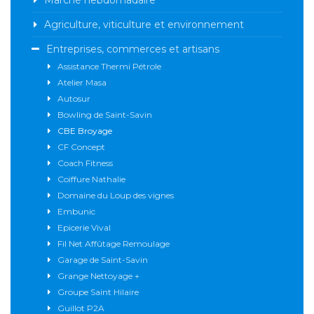
Marché hebdomadaire
Agriculture, viticulture et environnement
Entreprises, commerces et artisans
Assistance Thermi Pétrole
Atelier Masa
Autosur
Bowling de Saint-Savin
CBE Broyage
CF Concept
Coach Fitness
Coiffure Nathalie
Domaine du Loup des vignes
Embunic
Epicerie Vival
Fil Net Affûtage Remoulage
Garage de Saint-Savin
Grange Nettoyage +
Groupe Saint Hilaire
Guillot P2A