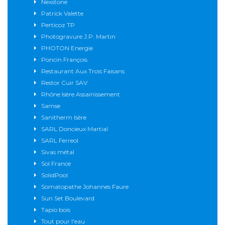
Nexstone
Patrick Valette
Perticoz TP
Photogravure J.P. Martin
PHOTON Energie
Poncin François
Restaurant Aux Trois Faisans
Restor Cuir SAV
Rhône Isère Assainissement
Samse
Sanitherm Isère
SARL Doncieux Martial
SARL Ferreol
Sivas métal
Sol France
SolidPool
Somatopathe Johannes Faure
Sun Set Boulevard
Tapio bois
Tout pour l'eau