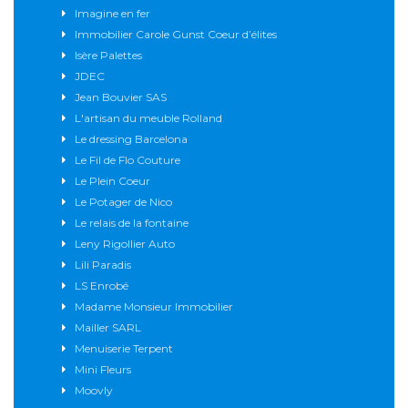
Imagine en fer
Immobilier Carole Gunst Coeur d’élites
Isère Palettes
JDEC
Jean Bouvier SAS
L'artisan du meuble Rolland
Le dressing Barcelona
Le Fil de Flo Couture
Le Plein Coeur
Le Potager de Nico
Le relais de la fontaine
Leny Rigollier Auto
Lili Paradis
LS Enrobé
Madame Monsieur Immobilier
Mailler SARL
Menuiserie Terpent
Mini Fleurs
Moovly