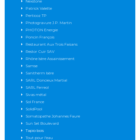
Nexstone
Patrick Valette
Perticoz TP
Photogravure J.P. Martin
PHOTON Energie
Poncin François
Restaurant Aux Trois Faisans
Restor Cuir SAV
Rhône Isère Assainissement
Samse
Sanitherm Isère
SARL Doncieux Martial
SARL Ferreol
Sivas métal
Sol France
SolidPool
Somatopathe Johannes Faure
Sun Set Boulevard
Tapio bois
Tout pour l'eau