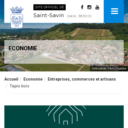
SITE OFFICIEL DE
Saint-Savin
(Isère, 38300)
ECONOMIE
.
Crédit photo : CAPI-Calyptone
Accueil
Economie
Entreprises, commerces et artisans
Tapio bois