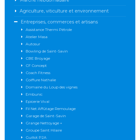
Marché hebdomadaire
Agriculture, viticulture et environnement
Entreprises, commerces et artisans
Assistance Thermi Pétrole
Atelier Masa
Autosur
Bowling de Saint-Savin
CBE Broyage
CF Concept
Coach Fitness
Coiffure Nathalie
Domaine du Loup des vignes
Embunic
Epicerie Vival
Fil Net Affûtage Remoulage
Garage de Saint-Savin
Grange Nettoyage +
Groupe Saint Hilaire
Guillot P2A