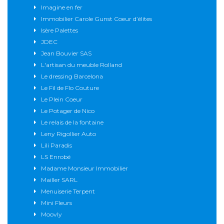
Imagine en fer
Immobilier Carole Gunst Coeur d’élites
Isère Palettes
JDEC
Jean Bouvier SAS
L'artisan du meuble Rolland
Le dressing Barcelona
Le Fil de Flo Couture
Le Plein Coeur
Le Potager de Nico
Le relais de la fontaine
Leny Rigollier Auto
Lili Paradis
LS Enrobé
Madame Monsieur Immobilier
Mailler SARL
Menuiserie Terpent
Mini Fleurs
Moovly