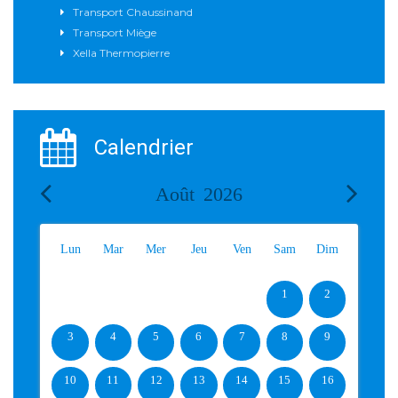
Transport Chaussinand
Transport Miège
Xella Thermopierre
Calendrier
Août
2026
Lun
Mar
Mer
Jeu
Ven
Sam
Dim
1
2
3
4
5
6
7
8
9
10
11
12
13
14
15
16