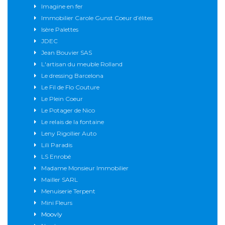
Imagine en fer
Immobilier Carole Gunst Coeur d’élites
Isère Palettes
JDEC
Jean Bouvier SAS
L'artisan du meuble Rolland
Le dressing Barcelona
Le Fil de Flo Couture
Le Plein Coeur
Le Potager de Nico
Le relais de la fontaine
Leny Rigollier Auto
Lili Paradis
LS Enrobé
Madame Monsieur Immobilier
Mailler SARL
Menuiserie Terpent
Mini Fleurs
Moovly