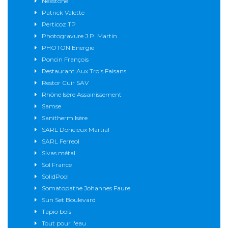
Nexstone
Patrick Valette
Perticoz TP
Photogravure J.P. Martin
PHOTON Energie
Poncin François
Restaurant Aux Trois Faisans
Restor Cuir SAV
Rhône Isère Assainissement
Samse
Sanitherm Isère
SARL Doncieux Martial
SARL Ferreol
Sivas métal
Sol France
SolidPool
Somatopathe Johannes Faure
Sun Set Boulevard
Tapio bois
Tout pour l'eau