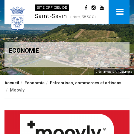
SITE OFFICIEL DE
Saint-Savin
(Isère, 38300)
ECONOMIE
.
Crédit photo : CAPI-Calyptone
Accueil
Economie
Entreprises, commerces et artisans
Moovly