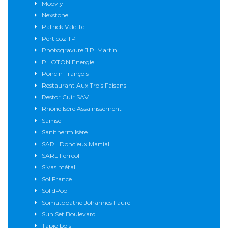
Moovly
Nexstone
Patrick Valette
Perticoz TP
Photogravure J.P. Martin
PHOTON Energie
Poncin François
Restaurant Aux Trois Faisans
Restor Cuir SAV
Rhône Isère Assainissement
Samse
Sanitherm Isère
SARL Doncieux Martial
SARL Ferreol
Sivas métal
Sol France
SolidPool
Somatopathe Johannes Faure
Sun Set Boulevard
Tapio bois