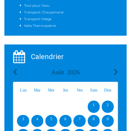
Tout pour l'eau
Transport Chaussinand
Transport Miège
Xella Thermopierre
Calendrier
Août
2026
Lun
Mar
Mer
Jeu
Ven
Sam
Dim
1
2
3
4
5
6
7
8
9